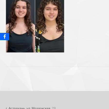
Post
navigation
г. Астрахань, ул. Моздокская, 29