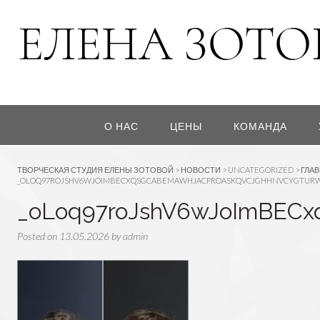
О НАС
ЦЕНЫ
КОМАНДА
ТВОРЧЕСКАЯ СТУДИЯ ЕЛЕНЫ ЗОТОВОЙ
>
НОВОСТИ
>
UNCATEGORIZED
>
ГЛА
_OLOQ97ROJSHV6WJOIMBECXQSGCABEMAWHJACPROASKQVCJGHHNVCYGTUR
_oLoq97roJshV6wJoImBE
Posted on
13.05.2026
by
admin