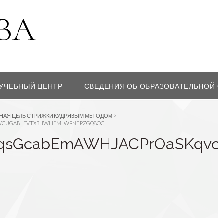
УЧЕБНЫЙ ЦЕНТР
СВЕДЕНИЯ ОБ ОБРАЗОВАТЕЛЬНОЙ
ВНАЯ ЦЕЛЬ СТРИЖКИ КУДРЯВЫМ МЕТОДОМ
>
WCUGABLFVTX3HWLIEMLW9NEPZGQ8OC
CxqsGcabEmAWHJACPrOaSKq