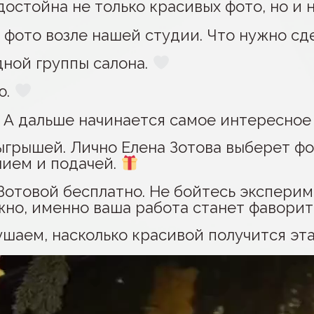
достойна не только красивых фото, но и
 фото возле нашей студии. Что нужно сд
дной группы салона.
ю.
у А дальше начинается самое интересно
ыгрышей. Лично Елена Зотова выберет фо
нием и подачей.
Зотовой бесплатно. Не бойтесь эксперим
жно, именно ваша работа станет фавори
шаем, насколько красивой получится эт