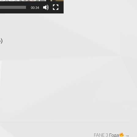
00:34
)
FANE 3 Года
→