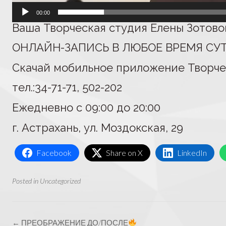
00:00
Ваша Творческая студия Елены Зотово
ОНЛАЙН-ЗАПИСЬ В ЛЮБОЕ ВРЕМЯ СУ
Скачай мобильное приложение Творчес
тел.:34-71-71, 502-202
Ежедневно с 09:00 до 20:00
г. Астрахань, ул. Моздокская, 29
Facebook
Share on X
LinkedIn
Posted in
Uncategorized
Post
←
ПРЕОБРАЖЕНИЕ ДО/ПОСЛЕ