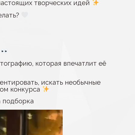
 настоящих творческих идей
елать?
е
тографию, которая впечатлит её
ентировать, искать необычные
том конкурса
а подборка