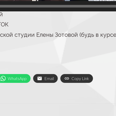
й
ТОК
кой студии Елены Зотовой (будь в курсе
WhatsApp
Email
Copy Link