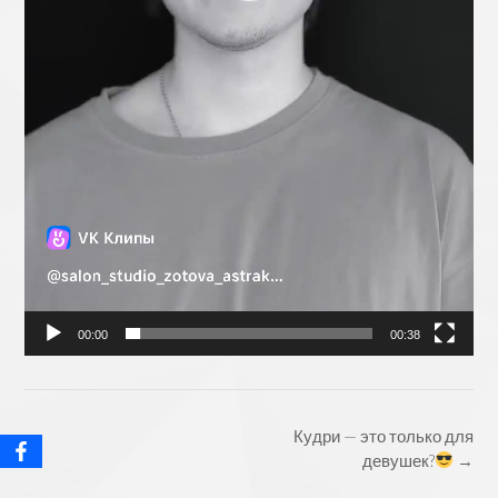
00:00
00:38
Post
Кудри — это только для
navigation
девушек?
→