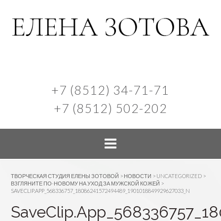
+7 (8512) 34-71-71
+7 (8512) 502-202
ТВОРЧЕСКАЯ СТУДИЯ ЕЛЕНЫ ЗОТОВОЙ
>
НОВОСТИ
>
UNCATEGORIZED
>
ВЗГЛЯНИТЕ ПО-НОВОМУ НА УХОД ЗА МУЖСКОЙ КОЖЕЙ
>
SAVECLIP.APP_568336757_18086241572494489_1901018849929627033_N
SaveClip.App_568336757_1